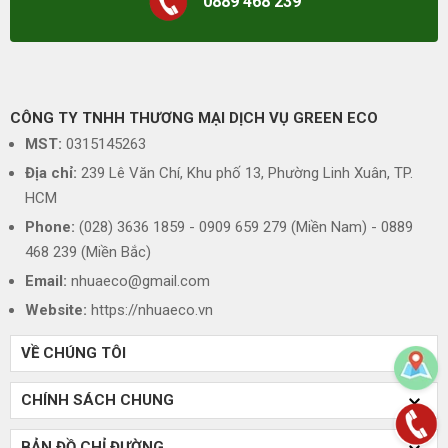
0889 468 239
CÔNG TY TNHH THƯƠNG MẠI DỊCH VỤ GREEN ECO
MST:
0315145263
Địa chỉ:
239 Lê Văn Chí, Khu phố 13, Phường Linh Xuân, TP.
HCM
Phone:
(028) 3636 1859 - 0909 659 279 (Miền Nam) - 0889
468 239 (Miền Bắc)
Email:
nhuaeco@gmail.com
Website:
https://nhuaeco.vn
VỀ CHÚNG TÔI
CHÍNH SÁCH CHUNG
BẢN ĐỒ CHỈ ĐƯỜNG