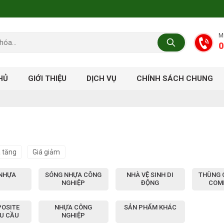
M
0
HỦ
GIỚI THIỆU
DỊCH VỤ
CHÍNH SÁCH CHUNG
á tăng
Giá giảm
 NHỰA
SÓNG NHỰA CÔNG
NHÀ VỆ SINH DI
THÙNG 
NGHIỆP
ĐỘNG
COM
POSITE
NHỰA CÔNG
SẢN PHẨM KHÁC
ÊU CẦU
NGHIỆP