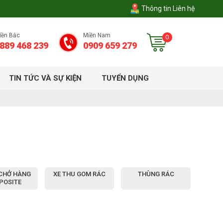
Thông tin Liên hệ
iền Bắc
Miền Nam
0
889 468 239
0909 659 279
TIN TỨC VÀ SỰ KIỆN
TUYỂN DỤNG
CHỞ HÀNG
XE THU GOM RÁC
THÙNG RÁC
POSITE