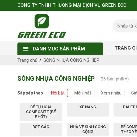
CÔNG TY TNHH THƯƠNG MẠI DỊCH VỤ GREEN ECO
TRANG C
DANH MỤC SẢN PHẨM
Trang chủ
SÓNG NHỰA CÔNG NGHIỆP
SÓNG NHỰA CÔNG NGHIỆP
(
26
Sản phẩm)
Sắp xếp theo
Nổi bật
Mới nhất
Xem nhiều
Gi
BỂ TỰ HOẠI
XE NÂNG
PALET
COMPOSITE (BỂ
PHỐT)
BỐT GÁC
NHÀ VỆ SINH CÔNG
BỂ COM
CỘNG
THEO Y