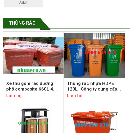
SINH
THÙNG RÁC
Xe thu gom rác đường
Thùng rác nhựa HDPE
phố composite 660L 4
120L- Công ty cung cấp
bánh màu đỏ
thùng rác tại TP.HCM
Liên hệ
Liên hệ