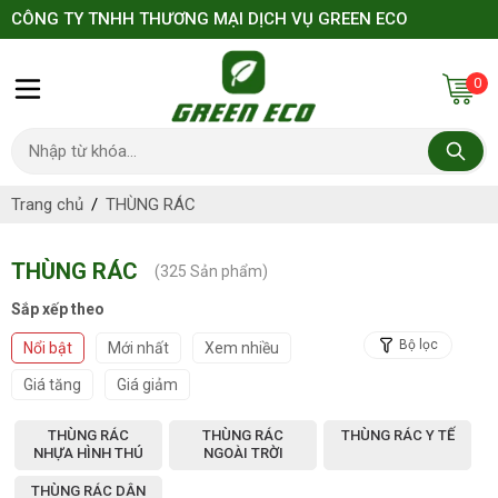
CÔNG TY TNHH THƯƠNG MẠI DỊCH VỤ GREEN ECO
0
Trang chủ
THÙNG RÁC
THÙNG RÁC
(
325
Sản phẩm)
Sắp xếp theo
Bộ lọc
Nổi bật
Mới nhất
Xem nhiều
Giá tăng
Giá giảm
THÙNG RÁC
THÙNG RÁC
THÙNG RÁC Y TẾ
NHỰA HÌNH THÚ
NGOÀI TRỜI
THÙNG RÁC DÂN