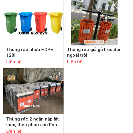
Thùng rác nhựa HDPE
Thùng rác giả gỗ treo đôi
120l
ngoài trời
Liên hệ
Liên hệ
Thùng rác 2 ngăn nắp lật
inox, thép phun sơn tĩnh
điện
Liên hệ