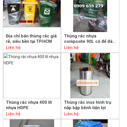
Địa chỉ bán thùng rác giá
Thùng rác nhựa
rẻ, siêu bền tại TP.HCM
composite 90L có đế đá,
nắp đẩy phía trước
Liên hệ
Liên hệ
Thùng rác nhựa 400 lít
Thùng rác inox hình trụ
nhựa HDPE
nắp bập bênh tiện lợi
Liên hệ
Liên hệ