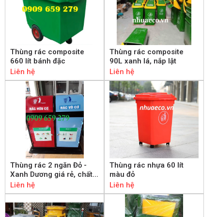
Thùng rác composite
Thùng rác composite
660 lít bánh đặc
90L xanh lá, nắp lật
Liên hệ
Liên hệ
Thùng rác 2 ngăn Đỏ -
Thùng rác nhựa 60 lít
Xanh Dương giá rẻ, chất
màu đỏ
lượng
Liên hệ
Liên hệ