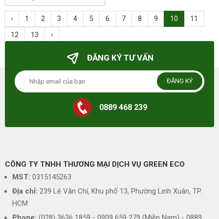
‹
1
2
3
4
5
6
7
8
9
10
11
12
13
›
ĐĂNG KÝ TƯ VẤN
ĐĂNG KÝ
0889 468 239
CÔNG TY TNHH THƯƠNG MẠI DỊCH VỤ GREEN ECO
MST:
0315145263
Địa chỉ:
239 Lê Văn Chí, Khu phố 13, Phường Linh Xuân, TP.
HCM
Phone:
(028) 3636 1859 - 0909 659 279 (Miền Nam) - 0889