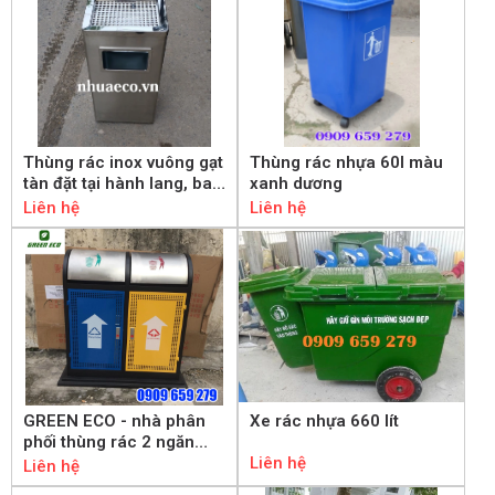
Thùng rác inox vuông gạt
Thùng rác nhựa 60l màu
tàn đặt tại hành lang, ban
xanh dương
công khách sạn
Liên hệ
Liên hệ
GREEN ECO - nhà phân
Xe rác nhựa 660 lít
phối thùng rác 2 ngăn
ngoài trời hàng đầu
Liên hệ
Liên hệ
TP.HCM