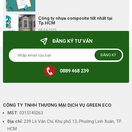
Công ty nhựa composite tốt nhất tại
Tp.HCM
08-04-2025
ĐĂNG KÝ TƯ VẤN
ĐĂNG KÝ
0889 468 239
CÔNG TY TNHH THƯƠNG MẠI DỊCH VỤ GREEN ECO
MST:
0315145263
Địa chỉ:
239 Lê Văn Chí, Khu phố 13, Phường Linh Xuân, TP.
HCM