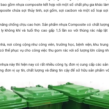
ựa bao gồm nhựa composite kết hợp với một số chất phụ gia khác làm
site chứa sợi thủy tinh, sợi gốm, sợi cacbon và một số loại sợi
ả năng chống chịu cao hơn. Sản phẩm nhựa Composite có chất lượng 
 ly không khí và tuổi thọ cao gấp 1,5 lần so với thùng rác nắp lậ
nhà, nơi công cộng như công viên, trường học, bệnh viện, khu trun
 có thể phục vụ cho công việc thu gom rác với số lượng lớn cũng n
ựa này thì hiện nay có rất nhiều công ty, đơn vị cung cấp các sả
ng đơn vị uy tín, chất lượng và đáng tin cậy để sở hữu sản phẩm vớ