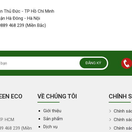
ận Thủ Đức - TP Hồ Chí Minh
uận Hà Đông - Hà Nội
0889 468 239 (Miền Bắc)
ĐĂNG KÝ
EEN ECO
VỀ CHÚNG TÔI
CHÍNH 
Giới thiệu
Chính sá
Sản phẩm
TP. HCM
Chính sác
Dịch vụ
89 468 239 (Miền
Chính sá