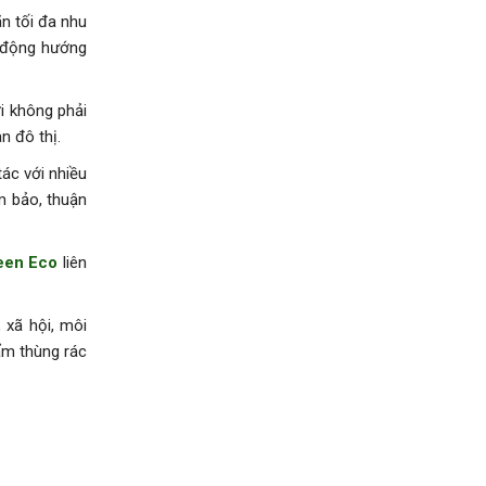
n tối đa nhu
t động hướng
i không phải
n đô thị.
tác với nhiều
m bảo, thuận
en Eco
liên
 xã hội, môi
ẩm thùng rác