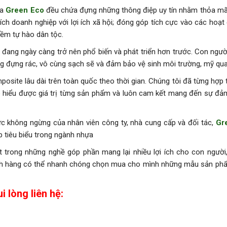
ủa
Green Eco
đều chứa đựng những thông điệp uy tín nhằm thỏa mã
 ích doanh nghiệp với lợi ích xã hội; đóng góp tích cực vào các hoạ
iềm tự hào dân tộc.
i đang ngày càng trở nên phổ biến và phát triển hơn trước. Con ngườ
g đựng rác, vô cùng sạch sẽ và đảm bảo vệ sinh môi trường, mỹ qua
osite lâu dài trên toàn quốc theo thời gian. Chúng tôi đã từng hợp 
o
hiểu được giá trị từng sản phẩm và luôn cam kết mang đến sự đả
lực không ngừng của nhân viên công ty, nhà cung cấp và đối tác,
Gre
p tiêu biểu trong ngành nhựa
t trong những nghề góp phần mang lại nhiều lợi ích cho con người,
khách hàng có thể nhanh chóng chọn mua cho mình những mẫu sản ph
i lòng liên hệ: