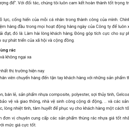
ợng đế”. Với đối tác, chúng tôi luôn cam kết hoàn thành tốt trọng t
 nỗ lực, cống hiến của mỗi cá nhân trong thành công của mình. Chí
hiệm hàng đầu trong mọi hoạt động hàng ngày của Công ty để luôn 
i đạt, đó là: Làm hài lòng khách hàng; Đóng góp tích cực cho sự ph
sự phát triển của xã hội và cộng đồng.
hùng rác
á và không ngại xa
ất thị trường hiện nay.
o nhân viên chuyển hàng đến tận tay khách hàng với những sản phẩm t
n, bán lẻ, sản phẩm nhựa composite, polyester, sợi thủy tinh, Gelco
ảo vệ và giao thông, nhà vệ sinh công cộng di động, ... và các sả
, lòng nhiệt tình, tâm huyết để phục vụ cho khách hàng một cách tố
n đơn vị chuyên cung cấp các sản phẩm thùng rác nhựa giá tốt nh
ới mức giá cực tốt.