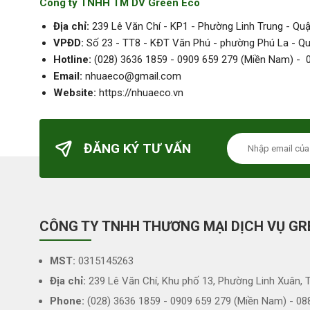
Công ty TNHH TM DV Green Eco
Địa chỉ:
239 Lê Văn Chí - KP1 - Phường Linh Trung - Qu
VPĐD:
Số 23 - TT8 - KĐT Văn Phú - phường Phú La - Q
Hotline:
(028) 3636 1859 - 0909 659 279 (Miền Nam) - 
Email:
nhuaeco@gmail.com
Website:
https://nhuaeco.vn
ĐĂNG KÝ TƯ VẤN
CÔNG TY TNHH THƯƠNG MẠI DỊCH VỤ GR
MST:
0315145263
Địa chỉ:
239 Lê Văn Chí, Khu phố 13, Phường Linh Xuân, 
Phone:
(028) 3636 1859 - 0909 659 279 (Miền Nam) - 08