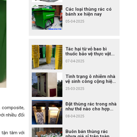
Các loại thùng rác có
bánh xe hiện nay
05-04-2025
Tác hại từ vỏ bao bì
thuốc bảo vệ thực vật
không xử lý đúng cách
07-04-2025
Tình trạng ô nhiễm nhà
vệ sinh công cộng hiện
nay
25-03-2025
Đặt thùng rác trong nhà
 composite,
như thế nào cho hợp
phong thủy?
với nhiều đối
08-04-2025
Buôn bán thùng rác
 tận tâm với
nhựa giá sỉ trên toàn