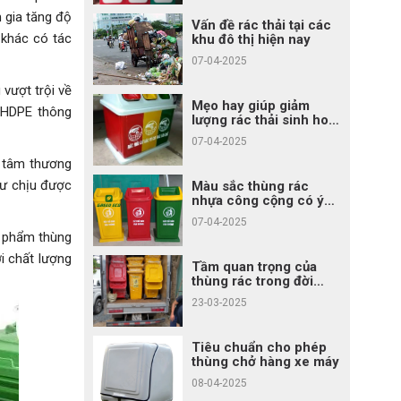
 gia tăng độ
Vấn đề rác thải tại các
 khác có tác
khu đô thị hiện nay
07-04-2025
vượt trội về
Mẹo hay giúp giảm
t HDPE thông
lượng rác thải sinh hoạt
cho gia đình bạn
07-04-2025
g tâm thương
hư chịu được
Màu sắc thùng rác
nhựa công cộng có ý
nghĩa gì?
07-04-2025
n phẩm thùng
i chất lượng
Tầm quan trọng của
thùng rác trong đời
sống
23-03-2025
Tiêu chuẩn cho phép
thùng chở hàng xe máy
08-04-2025