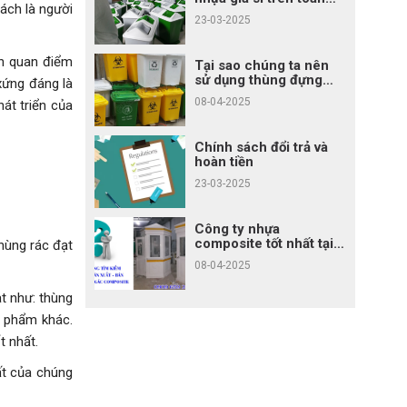
rách là người
quốc
23-03-2025
nh quan điểm
Tại sao chúng ta nên
sử dụng thùng đựng
xứng đáng là
rác?
08-04-2025
át triển của
Chính sách đổi trả và
hoàn tiền
23-03-2025
Công ty nhựa
composite tốt nhất tại
hùng rác đạt
Tp.HCM
08-04-2025
at như: thùng
n phẩm khác.
t nhất.
ất của chúng