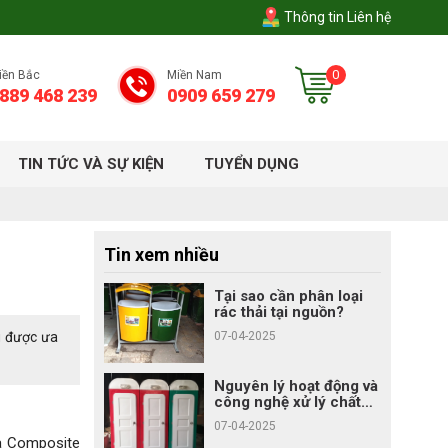
Thông tin Liên hệ
0
iền Bắc
Miền Nam
889 468 239
0909 659 279
TIN TỨC VÀ SỰ KIỆN
TUYỂN DỤNG
Tin xem nhiều
Tại sao cần phân loại
rác thải tại nguồn?
ng được ưa
07-04-2025
Nguyên lý hoạt động và
công nghệ xử lý chất
thải của nhà vệ sinh di
07-04-2025
động
a Composite