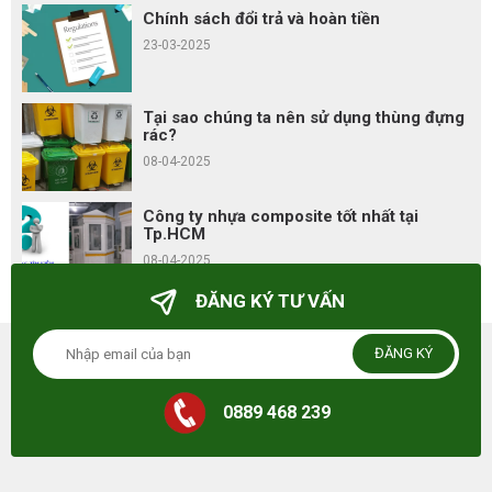
Chính sách đổi trả và hoàn tiền
23-03-2025
Tại sao chúng ta nên sử dụng thùng đựng
rác?
08-04-2025
Công ty nhựa composite tốt nhất tại
Tp.HCM
08-04-2025
ĐĂNG KÝ TƯ VẤN
ĐĂNG KÝ
0889 468 239