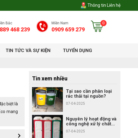
Thông tin Liên hệ
0
iền Bắc
Miền Nam
889 468 239
0909 659 279
TIN TỨC VÀ SỰ KIỆN
TUYỂN DỤNG
Tin xem nhiều
Tại sao cần phân loại
rác thải tại nguồn?
ặc biệt là
07-04-2025
 Eco mang
Nguyên lý hoạt động và
công nghệ xử lý chất
thải của nhà vệ sinh di
07-04-2025
động