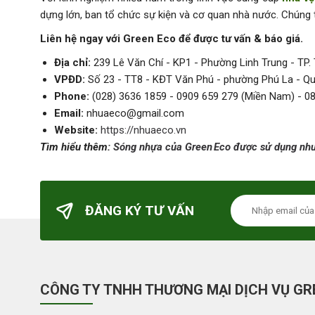
dựng lớn, ban tổ chức sự kiện và cơ quan nhà nước. Chúng 
Liên hệ ngay với Green Eco để được tư vấn & báo giá.
Địa chỉ:
239 Lê Văn Chí - KP1 - Phường Linh Trung - TP
VPĐD:
Số 23 - TT8 - KĐT Văn Phú - phường Phú La - Q
Phone:
(028) 3636 1859 - 0909 659 279 (Miền Nam) - 0
Email:
nhuaeco@gmail.com
Website:
https://nhuaeco.vn
Tìm hiểu thêm:
Sóng nhựa của Green Eco được sử dụng như
ĐĂNG KÝ TƯ VẤN
CÔNG TY TNHH THƯƠNG MẠI DỊCH VỤ GR