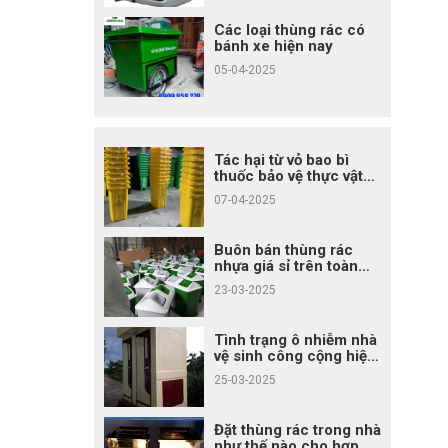
Các loại thùng rác có
bánh xe hiện nay
05-04-2025
Tác hại từ vỏ bao bì
thuốc bảo vệ thực vật
không xử lý đúng cách
07-04-2025
Buôn bán thùng rác
nhựa giá sỉ trên toàn
quốc
23-03-2025
Tình trạng ô nhiễm nhà
vệ sinh công cộng hiện
nay
25-03-2025
Đặt thùng rác trong nhà
như thế nào cho hợp