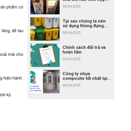
phong thủy?
08-04-2025
 Sản phẩm có
Tại sao chúng ta nên
sử dụng thùng đựng
rác?
láng, dễ lau
08-04-2025
Chính sách đổi trả và
hoàn tiền
thoải mái cho
23-03-2025
Công ty nhựa
g hiện hành.
composite tốt nhất tại
Tp.HCM
08-04-2025
ịnh kỳ.