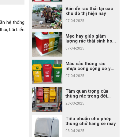
Vấn đề rác thải tại các
khu đô thị hiện nay
07-04-2025
cần hệ thống
hái, bãi biển
Mẹo hay giúp giảm
lượng rác thải sinh hoạt
cho gia đình bạn
07-04-2025
Màu sắc thùng rác
nhựa công cộng có ý
nghĩa gì?
07-04-2025
Tầm quan trọng của
thùng rác trong đời
sống
23-03-2025
Tiêu chuẩn cho phép
thùng chở hàng xe máy
08-04-2025