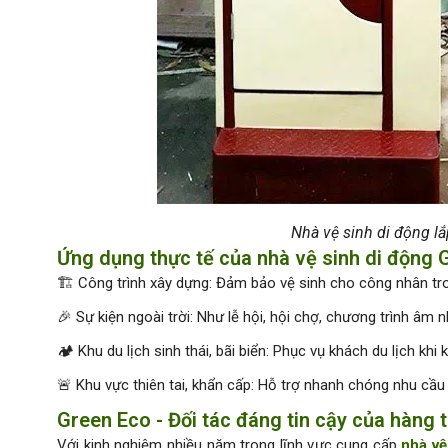
Nhà vệ sinh di động l
Ứng dụng thực tế của nhà vệ sinh di động 
🏗️ Công trình xây dựng: Đảm bảo vệ sinh cho công nhân tro
🎉 Sự kiện ngoài trời: Như lễ hội, hội chợ, chương trình âm n
🏕️ Khu du lịch sinh thái, bãi biển: Phục vụ khách du lịch kh
🚨 Khu vực thiên tai, khẩn cấp: Hỗ trợ nhanh chóng nhu cầu 
Green Eco - Đối tác đáng tin cậy của hàng
Với kinh nghiệm nhiều năm trong lĩnh vực cung cấp
nhà vệ