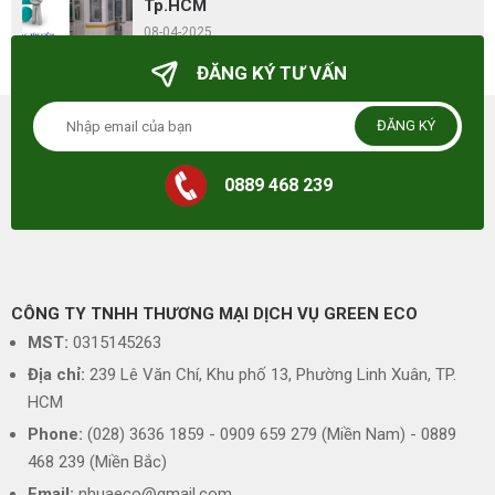
Tp.HCM
08-04-2025
ĐĂNG KÝ TƯ VẤN
ĐĂNG KÝ
0889 468 239
CÔNG TY TNHH THƯƠNG MẠI DỊCH VỤ GREEN ECO
MST:
0315145263
Địa chỉ:
239 Lê Văn Chí, Khu phố 13, Phường Linh Xuân, TP.
HCM
Phone:
(028) 3636 1859 - 0909 659 279 (Miền Nam) - 0889
468 239 (Miền Bắc)
Email:
nhuaeco@gmail.com