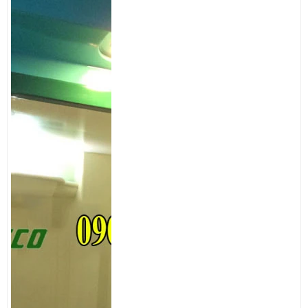
tuổi thọ tốt nhất.
Sản phẩm được nhập tận gốc, không thông qua trung gian nên luôn
có mức giá tốt cạnh tranh nhất thị trường, và luôn có thể chủ động về
số lượng cung ứng
Bên cạnh đó, chúng tôi hiện có đội ngũ nhân viên dày dặn kinh
nghiệm, chuyên môn cao và chuyên nghiệp xử lý các tình huống,
mong muốn làm hài lòng mọi khách hàng