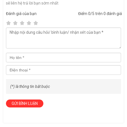
sẽ liên hệ trả lời bạn sớm nhất
Đánh giá
của bạn
Điểm
0
/5 trên
0
đánh giá
Thành phần cấu tạo cho mỗi buồng vệ sinh
composite giá rẻ loại đôi
- Bệ xổm hoặc bệ bệt bằng xứ: 1 cái
- Lô giấy: 1 cái
- Khay đựng xà phòng: 1 cái
- Móc treo đồ: 1 cái
- Gương vệ sinh: 1 cái
- Đèn tiết kiệm điện: 2 cái (trong và ngoài)
- Van xả nước rửa tay: 1 cái
- Van xả thải: 1 cái
(*) là thông tin bắt buộc
- Quạt thông gió: 1 cái
- Công tắc điện: 1 cái
- Hệ thống hút xả chất thải: 1 bộ
GỬI BÌNH LUẬN
Ưu điểm
Buồng vệ sinh hoạt động độc lập có thể tự do di dời đến địa điểm
khác mà không gặp khó khăn nào