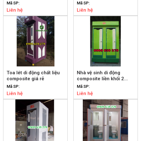
hơi và khử mùi
TP.HCM
Mã SP:
Mã SP:
Liên hệ
Liên hệ
Toa lét di động chất liệu
Nhà vệ sinh di động
composite giá rẻ
composite liền khối 2
buồng
Mã SP:
Mã SP:
Liên hệ
Liên hệ