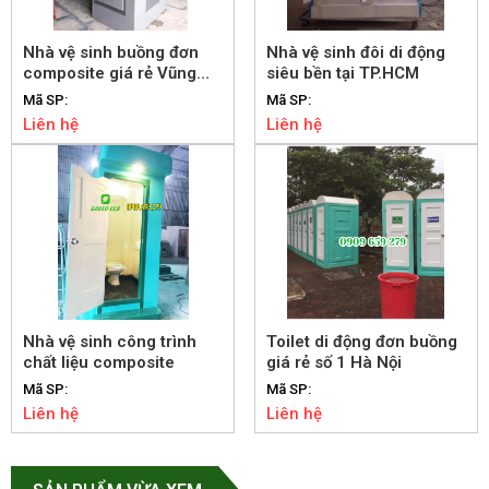
Nhà vệ sinh buồng đơn
Nhà vệ sinh đôi di động
composite giá rẻ Vũng
siêu bền tại TP.HCM
Tàu
Mã SP:
Mã SP:
Liên hệ
Liên hệ
Nhà vệ sinh công trình
Toilet di động đơn buồng
chất liệu composite
giá rẻ số 1 Hà Nội
Mã SP:
Mã SP:
Liên hệ
Liên hệ