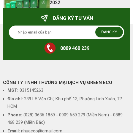
2022
23/03/2025 - 23:41
ĐĂNG KÝ TƯ VẤN
ĐĂNG KÝ
0889 468 239
CÔNG TY TNHH THƯƠNG MẠI DỊCH VỤ GREEN ECO
MST:
0315145263
Địa chỉ:
239 Lê Văn Chí, Khu phố 13, Phường Linh Xuân, TP.
HCM
Phone:
(028) 3636 1859 - 0909 659 279 (Miền Nam) - 0889
468 239 (Miền Bắc)
Email:
nhuaeco@gmail.com