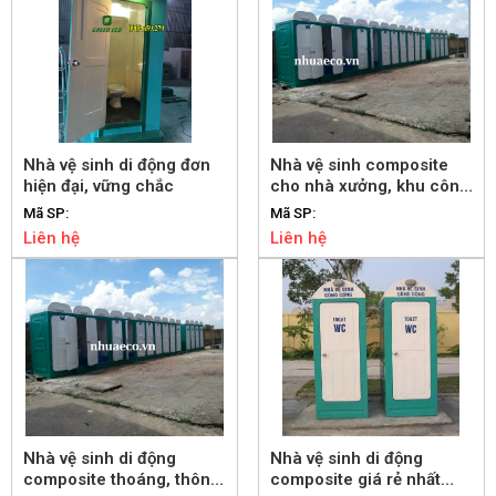
Nhà vệ sinh di động đơn
Nhà vệ sinh composite
hiện đại, vững chắc
cho nhà xưởng, khu công
nghiệp giá tốt
Mã SP:
Mã SP:
Liên hệ
Liên hệ
Nhà vệ sinh di động
Nhà vệ sinh di động
composite thoáng, thông
composite giá rẻ nhất