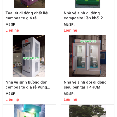
Toa lét di động chất liệu
Nhà vệ sinh di động
composite giá rẻ
composite liền khối 2
buồng
Mã SP:
Mã SP:
Liên hệ
Liên hệ
Nhà vệ sinh buồng đơn
Nhà vệ sinh đôi di động
composite giá rẻ Vũng
siêu bền tại TP.HCM
Tàu
Mã SP:
Mã SP:
Liên hệ
Liên hệ