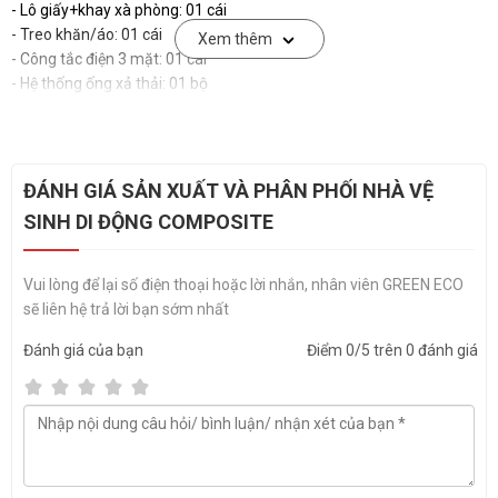
- Lô giấy+khay xà phòng: 01 cái
- Treo khăn/áo: 01 cái
Xem thêm
- Công tắc điện 3 mặt: 01 cái
- Hệ thống ống xả thải: 01 bộ
ĐÁNH GIÁ SẢN XUẤT VÀ PHÂN PHỐI NHÀ VỆ
SINH DI ĐỘNG COMPOSITE
Vui lòng để lại số điện thoại hoặc lời nhắn, nhân viên GREEN ECO
sẽ liên hệ trả lời bạn sớm nhất
Đánh giá
của bạn
Điểm
0
/5 trên
0
đánh giá
Đặc điểm nổi bật của sản phẩm nhà vệ sinh di