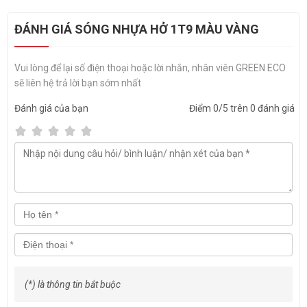
Thương hiệu: GREEN ECO
ĐÁNH GIÁ SÓNG NHỰA HỞ 1T9 MÀU VÀNG
Vui lòng để lại số điện thoại hoặc lời nhắn, nhân viên GREEN ECO
sẽ liên hệ trả lời bạn sớm nhất
Đánh giá
của bạn
Điểm
0
/5 trên
0
đánh giá
Công dụng của sóng nhựa hở 1T9 hay thùng
(*) là thông tin bắt buộc
nhựa rỗng 1T9