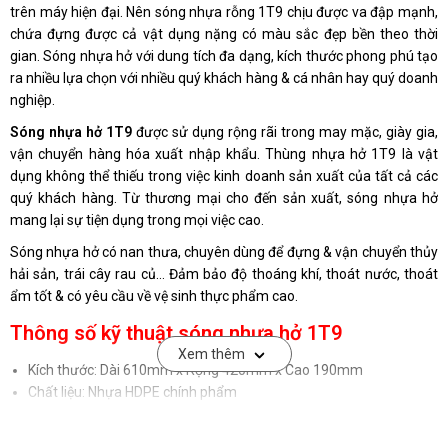
trên máy hiện đại. Nên sóng nhựa rỗng 1T9 chịu được va đập mạnh,
chứa đựng được cả vật dụng nặng có màu sắc đẹp bền theo thời
gian. Sóng nhựa hở với dung tích đa dạng, kích thước phong phú tạo
ra nhiều lựa chọn với nhiều quý khách hàng & cá nhân hay quý doanh
nghiệp.
Sóng nhựa hở 1T9
được sử dụng rộng rãi trong may mặc, giày gia,
vận chuyển hàng hóa xuất nhập khẩu. Thùng nhựa hở 1T9 là vật
dụng không thể thiếu trong việc kinh doanh sản xuất của tất cả các
quý khách hàng. Từ thương mại cho đến sản xuất, sóng nhựa hở
mang lại sự tiện dụng trong mọi việc cao.
Sóng nhựa hở có nan thưa, chuyên dùng để đựng & vận chuyển thủy
hải sản, trái cây rau củ… Đảm bảo độ thoáng khí, thoát nước, thoát
ẩm tốt & có yêu cầu về vệ sinh thực phẩm cao.
Thông số kỹ thuật sóng nhựa hở 1T9
Xem thêm
Kích thước: Dài 610mm x Rộng 420mm x Cao 190mm
Chất liệu: Nhựa HDPE chính phẩm
Kiểu dáng: Sóng hở
Màu sắc: Xanh lá, vàng, xanh dương, đỏ…