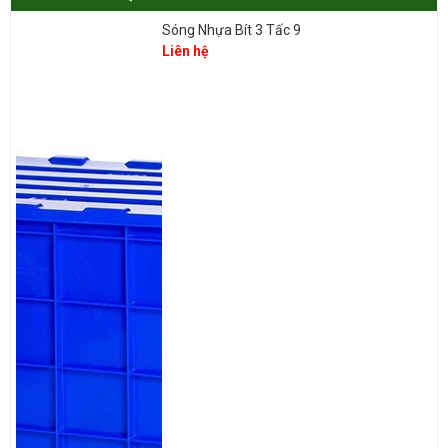
phẩm sóng nhựa hở 1 tấc 9 có tiếng trên thị trường hiện nay. GREEN
ECO luôn tự tin đem đến cho Quý khách hàng các sản phẩm sóng
Sóng Nhựa Bít 3 Tấc 9
nhựa hở đảm bảo chất lượng…
Liên hệ
Với giá thành cạnh tranh nhất thị trường hiện nay.
GREEN ECO
Với nhiều năm uy tín trong nghề, cùng hệ thống nhà kho
rộng lớn & có dàn xe tải lớn. Chuyên vận chuyển các sóng nhựa hở
1T9 đến khắp các tỉnh thành trên Cả Nước & đội ngũ nhân viên tư
vấn tận tâm, nhiệt tình.