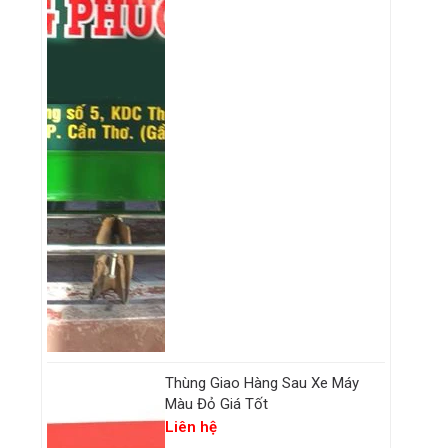
o
,
á
g
a
Thùng Giao Hàng Sau Xe Máy
Màu Đỏ Giá Tốt
Liên hệ