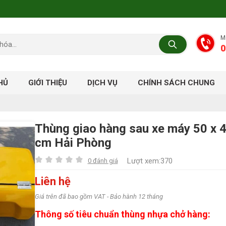
M
0
HỦ
GIỚI THIỆU
DỊCH VỤ
CHÍNH SÁCH CHUNG
Thùng giao hàng sau xe máy 50 x 4
cm Hải Phòng
Lượt xem:370
0 đánh giá
Liên hệ
Giá trên đã bao gồm VAT - Bảo hành 12 tháng
Thông số tiêu chuẩn thùng nhựa chở hàng: