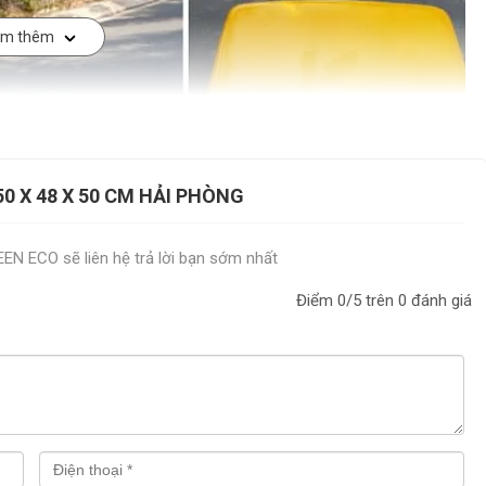
m thêm
0 X 48 X 50 CM HẢI PHÒNG
REEN ECO sẽ liên hệ trả lời bạn sớm nhất
Điểm
0
/5 trên
0
đánh giá