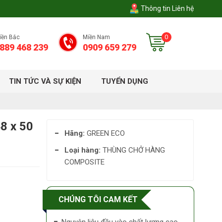
Thông tin Liên hệ
0
iền Bắc
Miền Nam
889 468 239
0909 659 279
TIN TỨC VÀ SỰ KIỆN
TUYỂN DỤNG
8 x 50
Hãng:
GREEN ECO
Loại hàng:
THÙNG CHỞ HÀNG
COMPOSITE
CHÚNG TÔI CAM KẾT