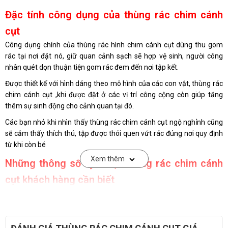
Đặc tính công dụng của thùng rác chim cánh
cụt
Công dụng chính của thùng rác hình chim cánh cụt dùng thu gom
rác tại nơi đặt nó, giữ quan cảnh sạch sẽ hợp vệ sinh, người công
nhân quét dọn thuận tiện gom rác đem đến nơi tập kết.
Được thiết kế với hình dáng theo mô hình của các con vật, thùng rác
chim cánh cụt ,khi được đặt ở các vị trí công cộng còn giúp tăng
thêm sự sinh động cho cảnh quan tại đó.
Các bạn nhỏ khi nhìn thấy thùng rác chim cánh cụt ngộ nghỉnh cũng
sẽ cảm thấy thích thú, tập được thói quen vứt rác đúng nơi quy định
từ khi còn bé
Xem thêm
Những thông số kỹ thuật thùng rác chim cánh
cụt khách hàng cần biết
– Kích thước: 1040mm x 470mm
– Màu sắc: xanh - trắng như hình
– Chất liệu: Nhựa Composite
– Có giỏ PVC đựng rác bên trong.