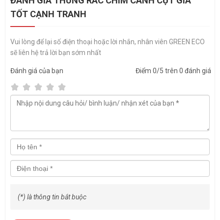
ĐÁNH GIÁ THÙNG RÁC CHIM CÁNH CỤT GIÁ
– Xuất sứ: hàng Việt Nam mới 100%.
TỐT CẠNH TRANH
Vui lòng để lại số điện thoại hoặc lời nhắn, nhân viên GREEN ECO
sẽ liên hệ trả lời bạn sớm nhất
Đánh giá
của bạn
Điểm
0
/5 trên
0
đánh giá
(*) là thông tin bắt buộc