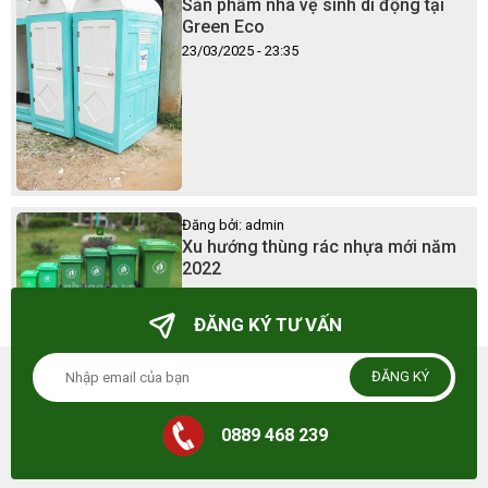
Sản phẩm nhà vệ sinh di động tại
Green Eco
23/03/2025 - 23:35
Đăng bởi: admin
Xu hướng thùng rác nhựa mới năm
2022
23/03/2025 - 23:41
ĐĂNG KÝ TƯ VẤN
ĐĂNG KÝ
0889 468 239