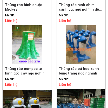
Thùng rác hình chuột
Thùng rác hình chim
Mickey
cánh cụt ngộ nghĩnh dễ
thương
Mã SP:
Mã SP:
Liên hệ
Liên hệ
Thùng rác composite
Thùng rác cá heo xanh
hình gốc cây ngộ nghĩnh,
bụng trắng ngộ nghĩnh
đẹp mắt
Mã SP:
Mã SP:
Liên hệ
Liên hệ