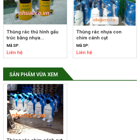
Thùng rác thú hình gấu
Thùng rác nhựa con
trúc bằng nhựa
chim cánh cụt
composite
Mã SP:
Mã SP:
Liên hệ
Liên hệ
SẢN PHẨM VỪA XEM