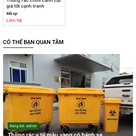
Thùng rác chim cánh cụt
giá tốt cạnh tranh
Mã sp:
Liên hệ
CÓ THỂ BẠN QUAN TÂM
Đăng bởi: admin
Thùng rác y tế màu vàng có bánh xe