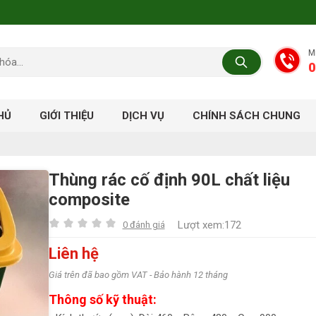
M
0
HỦ
GIỚI THIỆU
DỊCH VỤ
CHÍNH SÁCH CHUNG
Thùng rác cố định 90L chất liệu
composite
Lượt xem:172
0 đánh giá
Liên hệ
Giá trên đã bao gồm VAT - Bảo hành 12 tháng
Thông số kỹ thuật: