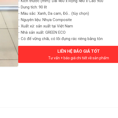
- Kích thước (mm): Dài 460 x Rộng 480 x Cao 900
- Dung tích: 90 lít
- Màu sắc: Xanh, Da cam, Đỏ… (tùy chọn)
- Nguyên liệu: Nhựa Composite
- Xuất xứ: sản xuất tại Việt Nam
- Nhà sản xuất: GREEN ECO
- Có đế vững chãi, có lõi đựng rác riêng bằng tôn
LIÊN HỆ BÁO GIÁ TỐT
Tư vấn + báo giá chi tiết về sản phẩm