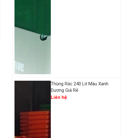
o
Thùng Rác 240 Lit Màu Xanh
Dương Giá Rẻ
Liên hệ
n
a
ệ