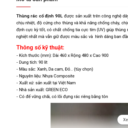
Thùng rác cố định 90L
được sản xuất trên công nghệ dây
chịu nhiệt, độ cứng cho thùng và khả năng chống cháy, ch
định cực kỳ tốt, có chất chống tia cực tím (UV) giúp thùng r
nghiệt nhất mà vẫn giữ được màu sắc và hình dáng ban đầ
Thông số kỹ thuật:
- Kích thước (mm): Dài 460 x Rộng 480 x Cao 900
- Dung tích: 90 lít
- Màu sắc: Xanh, Da cam, Đỏ… (tùy chọn)
- Nguyên liệu: Nhựa Composite
- Xuất xứ: sản xuất tại Việt Nam
- Nhà sản xuất: GREEN ECO
- Có đế vững chãi, có lõi đựng rác riêng bằng tôn
Xe