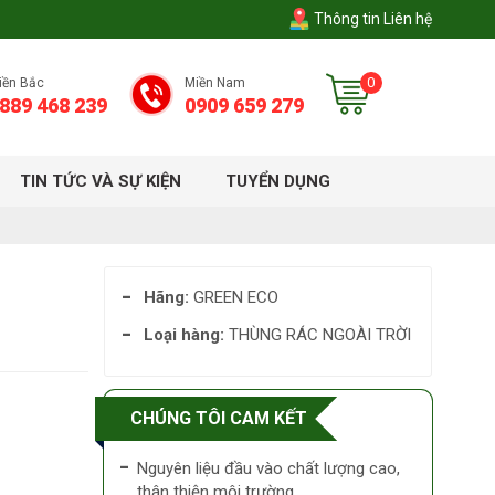
Thông tin Liên hệ
0
iền Bắc
Miền Nam
889 468 239
0909 659 279
TIN TỨC VÀ SỰ KIỆN
TUYỂN DỤNG
Hãng:
GREEN ECO
Loại hàng:
THÙNG RÁC NGOÀI TRỜI
CHÚNG TÔI CAM KẾT
Nguyên liệu đầu vào chất lượng cao,
thân thiện môi trường.