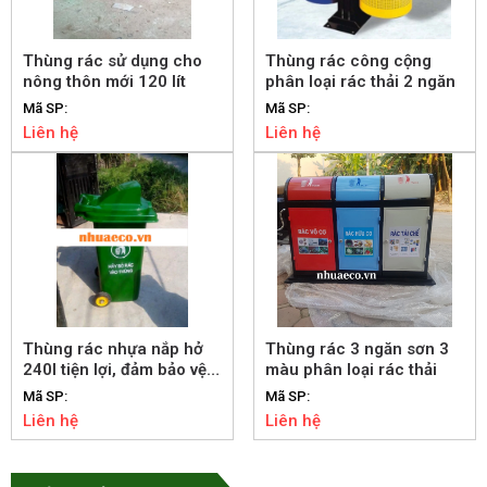
Thùng rác sử dụng cho
Thùng rác công cộng
nông thôn mới 120 lít
phân loại rác thải 2 ngăn
Mã SP:
Mã SP:
Liên hệ
Liên hệ
Thùng rác nhựa nắp hở
Thùng rác 3 ngăn sơn 3
240l tiện lợi, đảm bảo vệ
màu phân loại rác thải
sinh
Mã SP:
Mã SP:
Liên hệ
Liên hệ