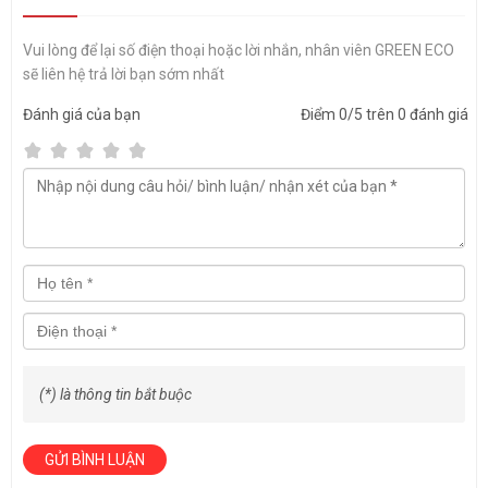
Vui lòng để lại số điện thoại hoặc lời nhắn, nhân viên GREEN ECO
sẽ liên hệ trả lời bạn sớm nhất
Đánh giá
của bạn
Điểm
0
/5 trên
0
đánh giá
Thông tin sản phẩm:
Xuất xứ: GREEN ECO
Bảo hành: 12 tháng
Chất liệu: Gỗ công nghiệp ngoài trời, khung bằng thép phun sơn.
Màu sắc: gỗ và thân đen
Size: (Ø)400mm x (H)755mm
Không bị cong vênh, biến dạng tự nhiên trong quá trình sử dụng
(*) là thông tin bắt buộc
Cửa bỏ rác phía trước thuận tiện cho việc xả rác
Khay đựng gạt tàn phía trên
Thùng đựng rác bên trong làm bằng tôn hoa
GỬI BÌNH LUẬN
Kiểu dáng đẹp, hiện đại