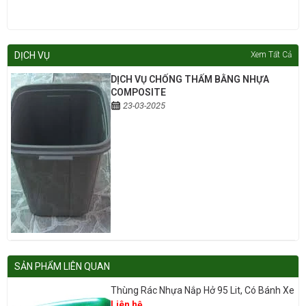
Thùng rác gỗ công cộng được bố trí nơi công cộng, trường học, bệnh
viện, doanh trại, nhà máy và hộ gia đình… với tính năng bền, an toàn,
vệ sinh
DỊCH VỤ
Xem Tất Cả
DỊCH VỤ CHỐNG THẤM BẰNG NHỰA
COMPOSITE
23-03-2025
SẢN PHẨM LIÊN QUAN
Thùng Rác Nhựa Nắp Hở 95 Lit, Có Bánh Xe
Liên hệ