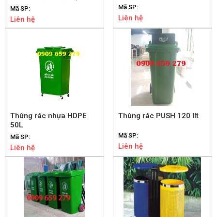
nhiệt
Mã SP:
Mã SP:
Liên hệ
Liên hệ
Thùng rác nhựa HDPE
Thùng rác PUSH 120 lít
50L
Mã SP:
Mã SP:
Liên hệ
Liên hệ