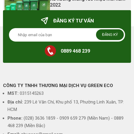
2022
23/03/2025 - 23:41
ĐĂNG KÝ TƯ VẤN
ĐĂNG KÝ
0889 468 239
CÔNG TY TNHH THƯƠNG MẠI DỊCH VỤ GREEN ECO
MST:
0315145263
Địa chỉ:
239 Lê Văn Chí, Khu phố 13, Phường Linh Xuân, TP.
HCM
Phone:
(028) 3636 1859 - 0909 659 279 (Miền Nam) - 0889
468 239 (Miền Bắc)