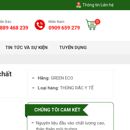
Thông tin Liên hệ
0
iền Bắc
Miền Nam
889 468 239
0909 659 279
TIN TỨC VÀ SỰ KIỆN
TUYỂN DỤNG
chất
Hãng:
GREEN ECO
Loại hàng:
THÙNG RÁC Y TẾ
CHÚNG TÔI CAM KẾT
Nguyên liệu đầu vào chất lượng cao,
thân thiện môi trường.