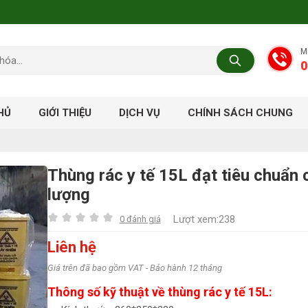
M
0
HỦ
GIỚI THIỆU
DỊCH VỤ
CHÍNH SÁCH CHUNG
Thùng rác y tế 15L đạt tiêu chuẩn 
lượng
Lượt xem:238
0 đánh giá
Liên hệ
Giá trên đã bao gồm VAT - Bảo hành 12 tháng
Thông số kỹ thuật về thùng rác y tế 15L: