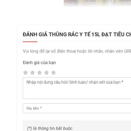
ĐÁNH GIÁ THÙNG RÁC Y TẾ 15L ĐẠT TIÊU
Vui lòng để lại số điện thoại hoặc lời nhắn, nhân viên G
Đánh giá
của bạn
Những tiêu chuẩn chất lượng về thùng rác y
(*) là thông tin bắt buộc
- Thùng rác được làm từ nhựa HDPE rất bền.