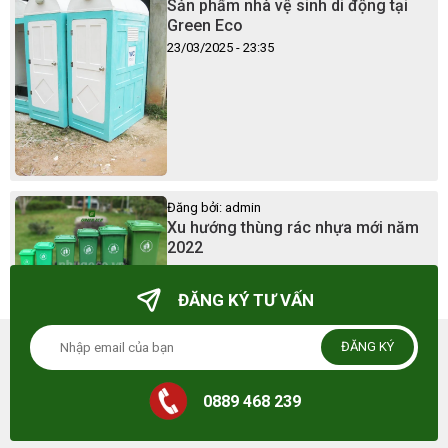
Sản phẩm nhà vệ sinh di động tại
Green Eco
23/03/2025 - 23:35
Đăng bởi: admin
Xu hướng thùng rác nhựa mới năm
2022
23/03/2025 - 23:41
ĐĂNG KÝ TƯ VẤN
ĐĂNG KÝ
0889 468 239