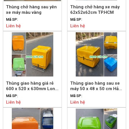
Thùng chở hàng sau yên
Thùng chở hàng xe máy
xe máy màu vàng
62x52x62cm TP.HCM
Mã SP:
Mã SP:
Liên hệ
Liên hệ
Thùng giao hàng giá rẻ
Thùng giao hàng sau xe
600 x 520 x 630mm Long
máy 50 x 48 x 50 cm Hải
An
Phòng
Mã SP:
Mã SP:
Liên hệ
Liên hệ