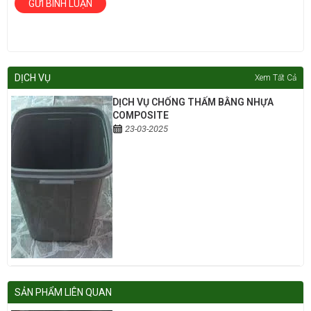
GỬI BÌNH LUẬN
DỊCH VỤ
Xem Tất Cả
DỊCH VỤ CHỐNG THẤM BẰNG NHỰA
COMPOSITE
23-03-2025
SẢN PHẨM LIÊN QUAN