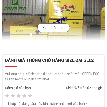
Xem thêm
ĐÁNH GIÁ THÙNG CHỞ HÀNG SIZE ĐẠI GE02
Vui lòng để lại số điện thoại hoặc lời nhắn, nhân viên GREEN ECO
sẽ liên hệ trả lời bạn sớm nhất
Ưu điểm của thùng chở hàng size đại nhựa
Đánh giá
của bạn
Điểm
0
/5 trên
0
đánh giá
composite gắn sau xe máy:
Thùng chở hàng composite mang lại tiện ích rất lớn cho các đơn vị
cần chuyển và phân phối các mặt hàng nhỏ đến nhiều nơi, các quán
ăn, nhà hàng, công ty giao nhận,… có nhu cầu phục vụ giao hàng tận