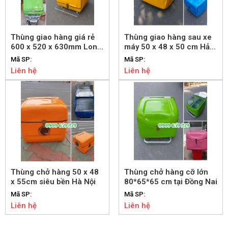
Thùng giao hàng giá rẻ
Thùng giao hàng sau xe
600 x 520 x 630mm Long
máy 50 x 48 x 50 cm Hải
An
Phòng
Mã SP:
Mã SP:
Liên hệ
Liên hệ
Thùng chở hàng 50 x 48
Thùng chở hàng cỡ lớn
x 55cm siêu bền Hà Nội
80*65*65 cm tại Đồng Nai
Mã SP:
Mã SP:
Liên hệ
Liên hệ