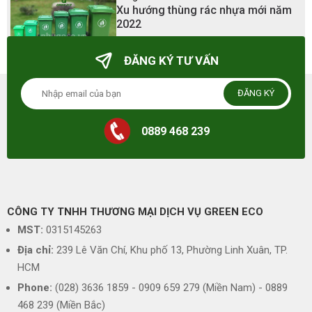
Xu hướng thùng rác nhựa mới năm
2022
23/03/2025 - 23:41
ĐĂNG KÝ TƯ VẤN
ĐĂNG KÝ
0889 468 239
CÔNG TY TNHH THƯƠNG MẠI DỊCH VỤ GREEN ECO
MST:
0315145263
Địa chỉ:
239 Lê Văn Chí, Khu phố 13, Phường Linh Xuân, TP.
HCM
Phone:
(028) 3636 1859 - 0909 659 279 (Miền Nam) - 0889
468 239 (Miền Bắc)