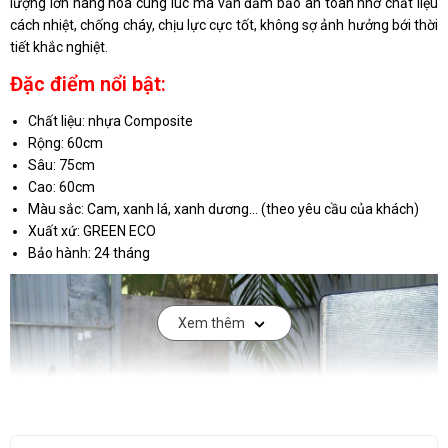
lượng lớn hàng hóa cùng lúc mà vẫn đảm bảo an toàn nhờ chất liệu
cách nhiệt, chống cháy, chịu lực cực tốt, không sợ ảnh hưởng bới thời
tiết khắc nghiệt.
Đặc điểm nổi bật:
Chất liệu: nhựa Composite
Rộng: 60cm
Sâu: 75cm
Cao: 60cm
Màu sắc: Cam, xanh lá, xanh dương... (theo yêu cầu của khách)
Xuất xứ: GREEN ECO
Bảo hành: 24 tháng
Xem thêm