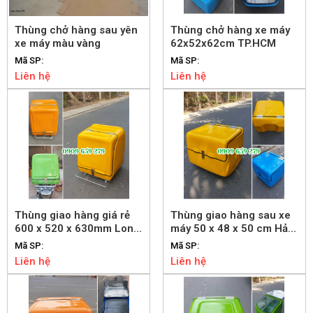
Thùng chở hàng sau yên
Thùng chở hàng xe máy
xe máy màu vàng
62x52x62cm TP.HCM
Mã SP:
Mã SP:
Liên hệ
Liên hệ
Thùng giao hàng giá rẻ
Thùng giao hàng sau xe
600 x 520 x 630mm Long
máy 50 x 48 x 50 cm Hải
An
Phòng
Mã SP:
Mã SP:
Liên hệ
Liên hệ