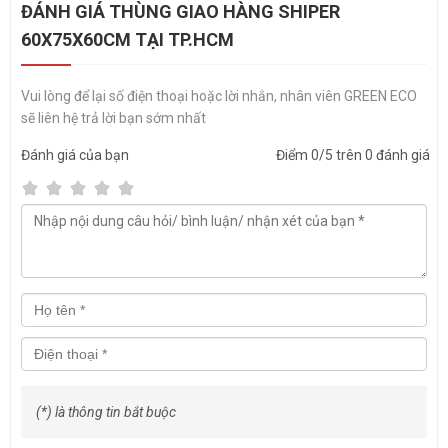
ĐÁNH GIÁ THÙNG GIAO HÀNG SHIPER
60X75X60CM TẠI TP.HCM
Vui lòng để lại số điện thoại hoặc lời nhắn, nhân viên GREEN ECO
sẽ liên hệ trả lời bạn sớm nhất
Đánh giá
của bạn
Điểm
0
/5 trên
0
đánh giá
Sử dụng thùng ship hàng làm bằng Composite giúp shipper, đơn vị
vận chuyển không chỉ dễ dàng đưa hàng hóa, sản phẩm đến tay
người tiêu dùng mà còn góp phần quảng bá thương hiệu đến với
khách hàng đi đường tiềm năng nhờ 5 mặt thùng nhẵn láng dễ dàng
dán decal logo.
Thùng giao hàng xe máy nổi bật với thiết kế cánh chữ L ngược gập
mở giúp tạo khoảng trống 2 bên thùng, tận dụng dán decal logo
quảng bá thương hiệu cực kì hiệu quả. Tại
GREEN ECO
Composite có
sẵn nhiều màu thùng Cam, Vàng, Xanh,...
(*) là thông tin bắt buộc
Chất liệu Composite tại GREEN ECO được tổng hợp từ nhựa FRP kết