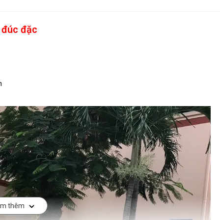
 đúc đặc
n
m thêm