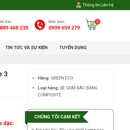
Thông tin Liên hệ
0
iền Bắc
Miền Nam
889 468 239
0909 659 279
TIN TỨC VÀ SỰ KIỆN
TUYỂN DỤNG
e 3
Hãng:
GREEN ECO
Loại hàng:
XE GOM RÁC BẰNG
COMPOSITE
CHÚNG TÔI CAM KẾT
c đặc: