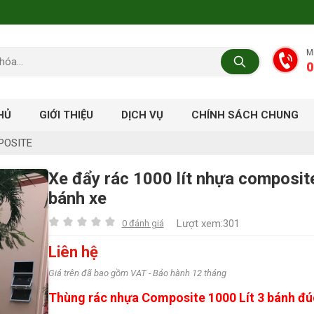
M
0
HỦ
GIỚI THIỆU
DỊCH VỤ
CHÍNH SÁCH CHUNG
POSITE
Xe đẩy rác 1000 lít nhựa composit
bánh xe
Lượt xem:301
0 đánh giá
Liên hệ
Giá trên đã bao gồm VAT - Bảo hành 12 tháng
Thùng rác nhựa Composite 1000 Lít 3 bánh đú