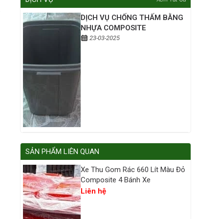
DỊCH VỤ CHỐNG THẤM BẰNG
NHỰA COMPOSITE
23-03-2025
SẢN PHẨM LIÊN QUAN
Xe Thu Gom Rác 660 Lít Màu Đỏ
Composite 4 Bánh Xe
Liên hệ