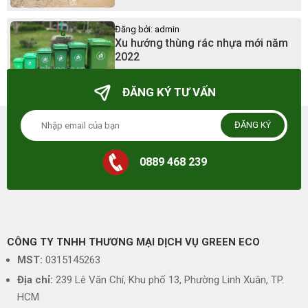
Đăng bởi: admin
Xu hướng thùng rác nhựa mới năm
2022
23/03/2025 - 23:41
ĐĂNG KÝ TƯ VẤN
ĐĂNG KÝ
0889 468 239
CÔNG TY TNHH THƯƠNG MẠI DỊCH VỤ GREEN ECO
MST:
0315145263
Địa chỉ:
239 Lê Văn Chí, Khu phố 13, Phường Linh Xuân, TP.
HCM