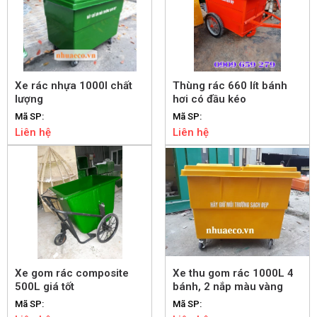
Xe rác nhựa 1000l chất
Thùng rác 660 lít bánh
lượng
hơi có đầu kéo
Mã SP:
Mã SP:
Liên hệ
Liên hệ
Xe gom rác composite
Xe thu gom rác 1000L 4
500L giá tốt
bánh, 2 nắp màu vàng
Mã SP:
Mã SP: