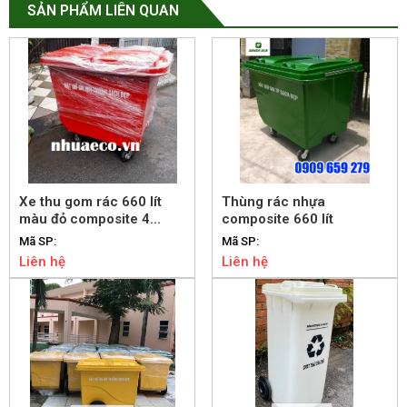
SẢN PHẨM LIÊN QUAN
Xe thu gom rác 660 lít
Thùng rác nhựa
màu đỏ composite 4
composite 660 lít
bánh xe
Mã SP:
Mã SP:
Liên hệ
Liên hệ