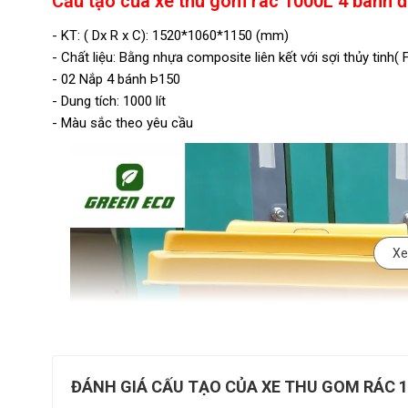
Cấu tạo của xe thu gom rác 1000L 4 bánh 
- KT: ( Dx R x C): 1520*1060*1150 (mm)
- Chất liệu: Bằng nhựa composite liên kết với sợi thủy tinh( 
- 02 Nắp 4 bánh Þ150
- Dung tích: 1000 lít
- Màu sắc theo yêu cầu
Xe
ĐÁNH GIÁ CẤU TẠO CỦA XE THU GOM RÁC 1