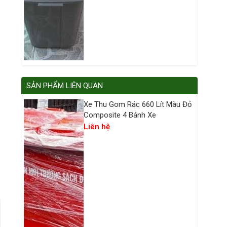
SẢN PHẨM LIÊN QUAN
Xe Thu Gom Rác 660 Lít Màu Đỏ
Composite 4 Bánh Xe
Liên hệ