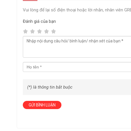
Vui lòng để lại số điện thoại hoặc lời nhắn, nhân viên G
Đánh giá
của bạn
(*) là thông tin bắt buộc
Công dụng xe thu gom rác 1000L 4 bánh đ
GỬI BÌNH LUẬN
- Xe thu gom rác được dùng để thu gom rác vụn và quét dọ
- Bên cạnh đó xe cũng được đặt cố định 1 chỗ để làm địa đi
Những lí do nên mua xe thu gom rác 1000L