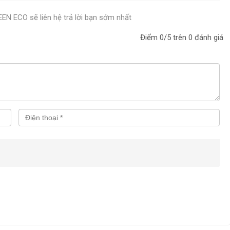
REEN ECO sẽ liên hệ trả lời bạn sớm nhất
Điểm
0
/5 trên
0
đánh giá
úc đặc
n lá cây trên đường phố.
ểm tập kết rác thải.
 4 bánh đúc đặc