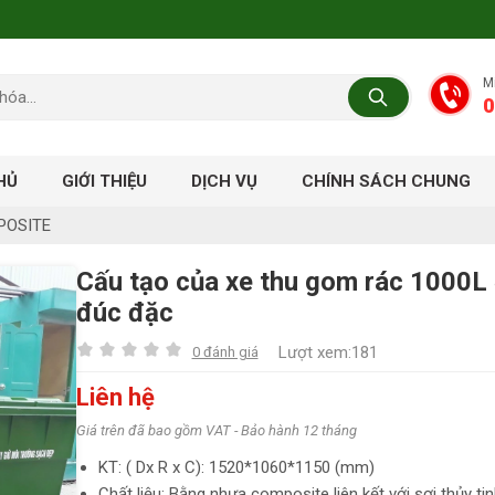
M
0
HỦ
GIỚI THIỆU
DỊCH VỤ
CHÍNH SÁCH CHUNG
POSITE
Cấu tạo của xe thu gom rác 1000L
đúc đặc
Lượt xem:181
0 đánh giá
Liên hệ
Giá trên đã bao gồm VAT - Bảo hành 12 tháng
KT: ( Dx R x C): 1520*1060*1150 (mm)
Chất liệu: Bằng nhựa composite liên kết với sợi thủy ti