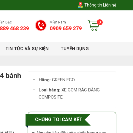
Thông tin Liên hệ
0
iền Bắc
Miền Nam
889 468 239
0909 659 279
TIN TỨC VÀ SỰ KIỆN
TUYỂN DỤNG
 4 bánh
Hãng:
GREEN ECO
Loại hàng:
XE GOM RÁC BẰNG
COMPOSITE
CHÚNG TÔI CAM KẾT
nh( FRP)