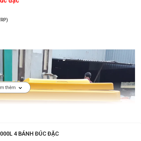
đúc đặc
FRP)
m thêm
000L 4 BÁNH ĐÚC ĐẶC